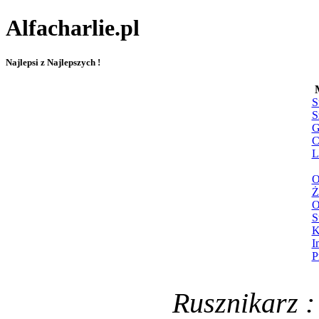
Alfacharlie.pl
Najlepsi z Najlepszych !
S
S
G
C
L
O
Ż
O
S
K
I
P
Rusznikarz :