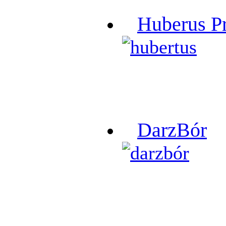
Huberus P
DarzBór