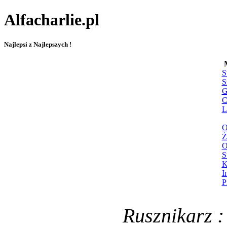
Alfacharlie.pl
Najlepsi z Najlepszych !
S
S
G
C
L
O
Ż
O
S
K
I
P
Rusznikarz :