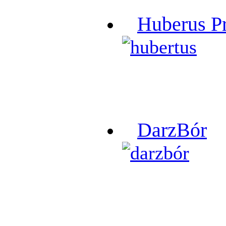
Huberus P
DarzBór