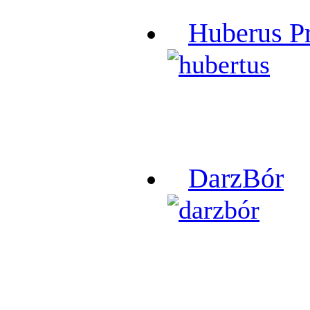
Huberus P
DarzBór