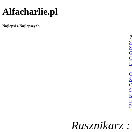
Alfacharlie.pl
Najlepsi z Najlepszych !
S
S
G
C
L
O
Ż
O
S
K
I
P
Rusznikarz :