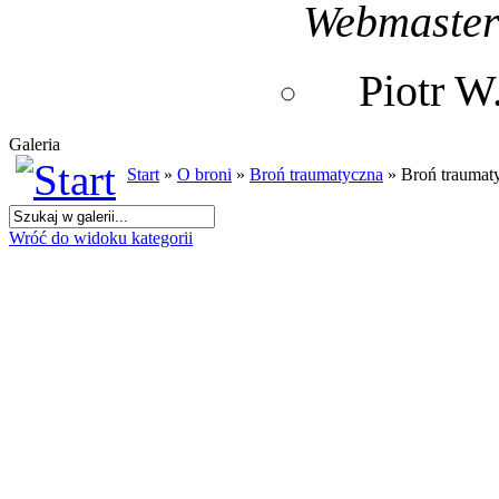
Webmaste
Piotr 
Galeria
Start
»
O broni
»
Broń traumatyczna
» Broń traumat
Wróć do widoku kategorii