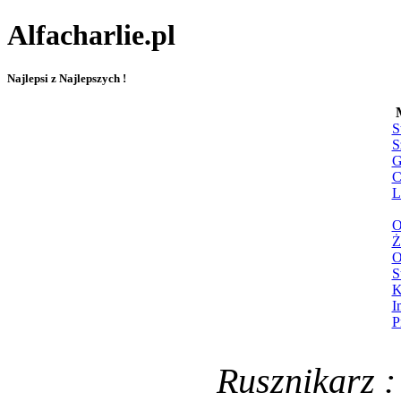
Alfacharlie.pl
Najlepsi z Najlepszych !
S
S
G
C
L
O
Ż
O
S
K
I
P
Rusznikarz :