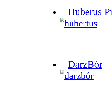
Huberus P
DarzBór