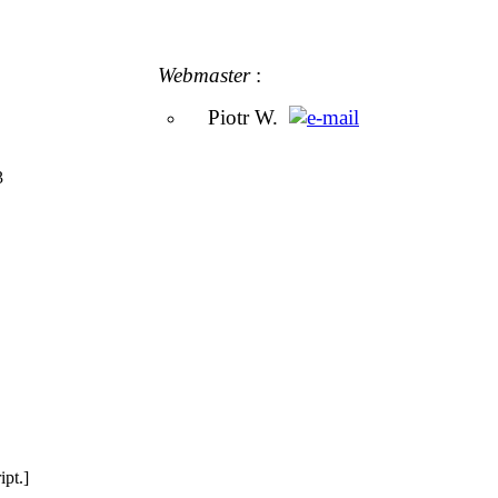
Webmaster
:
Piotr W.
3
pt.]