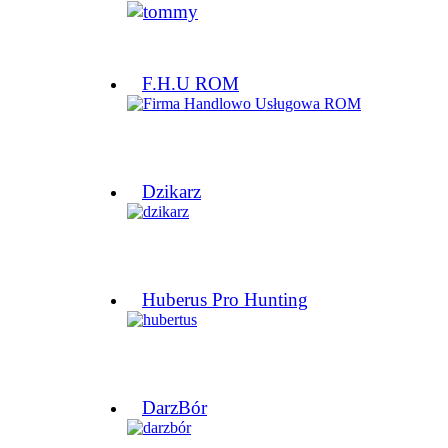
F.H.U ROM
Dzikarz
Huberus Pro Hunting
DarzBór