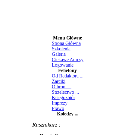
Menu Główne
Strona Główna
Szkolenia
Galeria
Ciekawe Adresy
Logowanie
Felietony
Od Redaktora ...
Żarciki
O broni ...
Strzelectwo ...
Księgozbiór
Imprezy
Prawo
Koledzy ...
Rusznikarz :