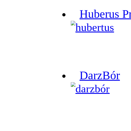
Huberus P
DarzBór