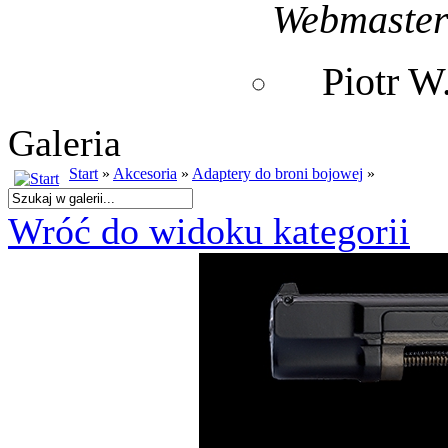
Webmaste
Piotr 
Galeria
Start
»
Akcesoria
»
Adaptery do broni bojowej
»
Wróć do widoku kategorii