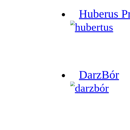
Huberus P
DarzBór