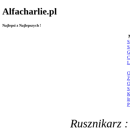
Alfacharlie.pl
Najlepsi z Najlepszych !
S
S
G
C
L
O
Ż
O
S
K
I
P
Rusznikarz :